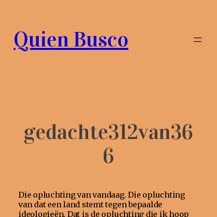
Ga
naar
de
Quien Busco
inhoud
gedachte312van36
6
Die opluchting van vandaag. Die opluchting
van dat een land stemt tegen bepaalde
ideologieën. Dat is de opluchting die ik hoop